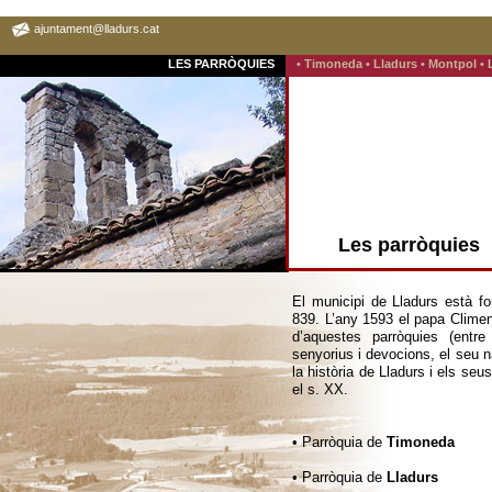
ajuntament@lladurs.cat
LES PARRÒQUIES
• Timoneda
• Lladurs
• Montpol
•
Les parròquies
El municipi de Lladurs està f
839. L’any 1593 el papa Climent
d’aquestes parròquies (entre 
senyorius i devocions, el seu n
la història de Lladurs i els seus
el s. XX.
• Parròquia de
Timoneda
• Parròquia de
Lladurs