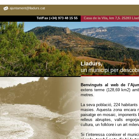
ajuntament@lladurs.cat
Tel/Fax (+34) 973 48 15 55
Casa de la Vila, km 7,5. 25283 Ll
Lladurs,
un municipi per descobr
Benvinguts al web de l’Ajun
extens terme (128,69 km2) amb u
metres.
La seva població, 224 habitants
masies. Aquesta zona encara m
paisatge en mosaic, imponents b
relleus abruptes, valls engor
cultura, un folklore i un art mil
Si t’interessa conèixer el munic