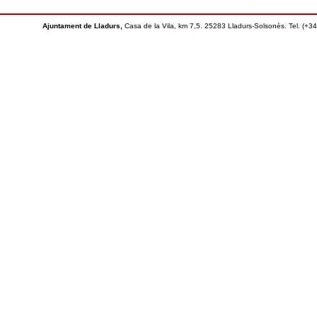
Ajuntament de Lladurs,
Casa de la Vila, km 7,5. 25283 Lladurs-Solsonès. Tel. (+3